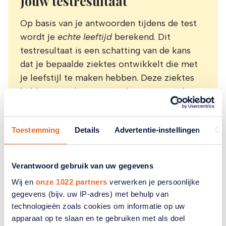
Jouw testresultaat
Op basis van je antwoorden tijdens de test
wordt je
echte leeftijd
berekend. Dit
testresultaat is een schatting van de kans
dat je bepaalde ziektes ontwikkelt die met
je leefstijl te maken hebben. Deze ziektes
hebben gevolgen voor je levensverwachting.
Dit zijn bijvoorbeeld diabetes type 2, hart-
en vaatziekten, COPD, depressie en
Toestemming
Details
Advertentie-instellingen
Ov
bepaalde soorten kanker.
De unieke rekenmethode van de Gezond
Verantwoord gebruik van uw gegevens
Leven Test is ontwikkeld door
onderzoeksinstituut TNO.
Wij en
onze 1022 partners
verwerken je persoonlijke
gegevens (bijv. uw IP-adres) met behulp van
Je echte leeftijd verlagen
technologieën zoals cookies om informatie op uw
apparaat op te slaan en te gebruiken met als doel
De uitslag van de test laat zien op welke