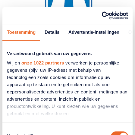
Toestemming
Details
Advertentie-instellingen
Ov
Vraag 3: U wilt de autosnelweg
gebruiken. Hoe snel moet uw
Verantwoord gebruik van uw gegevens
motorvoertuig kunnen rijden?
Wij en
onze 1022 partners
verwerken je persoonlijke
gegevens (bijv. uw IP-adres) met behulp van
A. Ten minste 50 km per uur
technologieën zoals cookies om informatie op uw
B. Ten minste 60 km per uur
apparaat op te slaan en te gebruiken met als doel
gepersonaliseerde advertenties en content, metingen aan
C. Ten minste 70 km per uur
advertenties en content, inzicht in publiek en
productontwikkeling. U kunt kiezen wie uw gegevens
gebruikt en met welke doelen.
Als u het toestaat, willen we ook graag:
Toestemmingsselectie