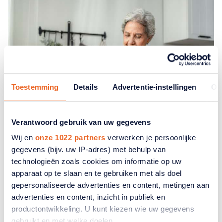
Toestemming
Details
Advertentie-instellingen
Ov
Verantwoord gebruik van uw gegevens
Wij en
onze 1022 partners
verwerken je persoonlijke
Eiwitten en bewegen: wat weet u?
gegevens (bijv. uw IP-adres) met behulp van
technologieën zoals cookies om informatie op uw
Hoe goed is uw kennis over eiwitten en bent u goed
apparaat op te slaan en te gebruiken met als doel
genoeg in beweging? Test uzelf weer met onze
gepersonaliseerde advertenties en content, metingen aan
voedingsquiz!
advertenties en content, inzicht in publiek en
productontwikkeling. U kunt kiezen wie uw gegevens
gebruikt en met welke doelen.