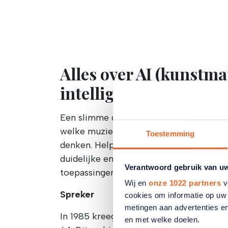
Alles over AI (kunstma
intelligentie), wat is h
Een slimme deurbel die mensen herkent
welke muziek u houdt: kunstmatige her
Toestemming
denken. Help! Of: hoera? Jim Stolze is 
duidelijke en toegankelijke manier geeft
Verantwoord gebruik van u
toepassingen van AI, zeker ook met het 
Wij en
onze 1022 partners
v
Spreker
cookies om informatie op uw 
metingen aan advertenties en
In 1985 kreeg de 12-jarige Jim Stolze
en met welke doelen.