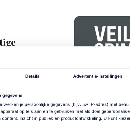
tige
et?
, een app die weet van
senen die voor u
Details
Advertentie-instellingen
AI-expert. Op een
 hij uitleg over de
w gegevens
oog op veiligheid.
erwerken je persoonlijke gegevens (bijv. uw IP-adres) met behul
apparaat op te slaan en te gebruiken met als doel gepersonalise
 content, inzicht in publiek en productontwikkeling. U kunt kiez
 (1973) een Commodore