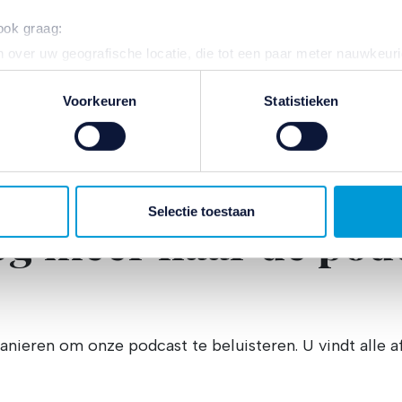
ogie en programmeren,
 ook graag:
 over uw geografische locatie, die tot een paar meter nauwkeuri
eren door het actief te scannen op specifieke eigenschappen (fing
onlijke gegevens worden verwerkt en stel uw voorkeuren in he
Voorkeuren
Statistieken
jzigen of intrekken in de Cookieverklaring.
aarmee vergelijkbare technieken) om de website te verbeteren e
e bieden.
n wij en onze
110 partners
informatie over u en volgen we uw in
Selectie toestaan
og meer naar de pod
site aan de hand van unieke identificatoren, zoals uw IP-adres
ermee passen wij onze website en communicatie aan op uw voorke
zien op basis van uw recente internetgedrag. Ook delen we mogeli
ners voor social media, adverteren en analyse. Deze partners 
atie die u aan ze heeft verstrekt of die ze hebben verzameld o
ater van gedachten? U kunt uw voorkeuren aanpassen of uw toes
anieren om onze podcast te beluisteren. U vindt alle 
e linksonder.
ivacybeleid
en
cookiebeleid
.