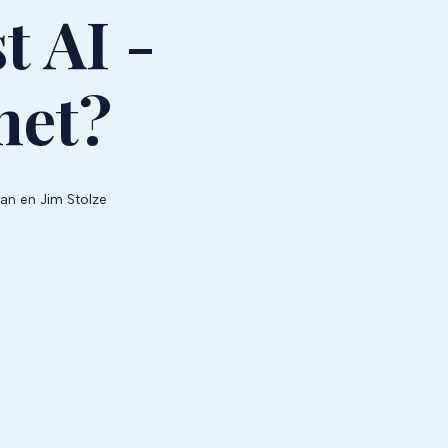
t AI -
het?
an en Jim Stolze