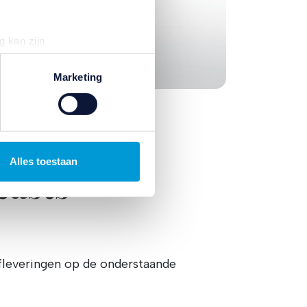
g kan zijn
erprinting)
t
detailgedeelte
in. U kunt uw
Marketing
n om gepersonaliseerde
ternetgedrag binnen, en
Alles toestaan
casts
. Wij bouwen zo uw
uren. Ook kunnen wij zo
jk informatie over uw gebruik
kunnen deze gegevens
p basis van uw gebruik van
temming intrekken door te
afleveringen op de onderstaande