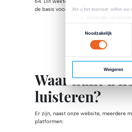
64. Dit wekte zijn passie voor technol
de basis voor zijn carrière in AI.
Als u het toestaat, willen we
Informatie verzamelen
Uw apparaat identific
Toestemmingsselectie
Lees meer over hoe uw perso
Noodzakelijk
toestemming op elk moment wi
Wij gebruiken cookies (en d
inhoud en advertenties aan t
Met deze cookies verzamele
Weigeren
Waar kunt u n
mogelijk ook buiten onze web
persoonlijke profiel op. Hi
gerichte advertenties laten 
luisteren?
van onze site met onze part
combineren met andere inform
hun services. Verandert u l
Er zijn, naast onze website, meerdere m
klikken op het blauwe icoontj
platformen:
Lees hierover meer in ons
pr