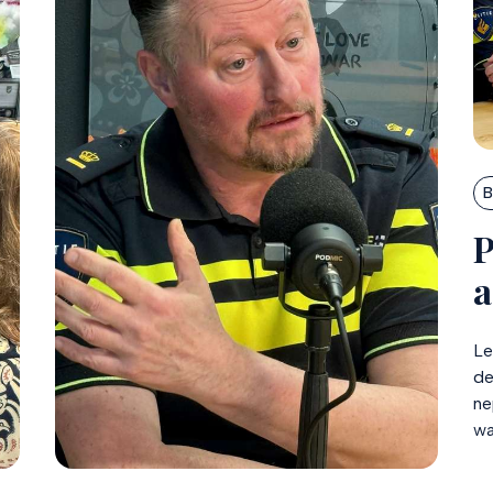
B
P
a
Le
de
ne
wa