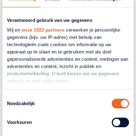
Verantwoord gebruik van uw gegevens
Wij en
onze 1022 partners
verwerken je persoonlijke
gegevens (bijv. uw IP-adres) met behulp van
technologieën zoals cookies om informatie op uw
apparaat op te slaan en te gebruiken met als doel
gepersonaliseerde advertenties en content, metingen aan
advertenties en content, inzicht in publiek en
productontwikkeling. U kunt kiezen wie uw gegevens
gebruikt en met welke doelen.
Welke soorten hulp kunt u nu al
Als u het toestaat, willen we ook graag:
inschakelen zonder indicatie?
Toestemmingsselectie
Noodzakelijk
Informatie verzamelen over uw geografische
locatie, die tot een paar meter nauwkeurig kan zijn
Hulp regelen zonder indicatie? Ontdek welke
Uw apparaat identificeren door het actief te
praktische ondersteuning u direct kunt inschakelen
Voorkeuren
scannen op specifieke eigenschappen (fingerprinting)
voor uw ouder.
Lees meer over hoe uw persoonlijke gegevens worden