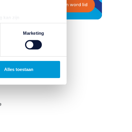
Lees meer en word lid
of
g kan zijn
erprinting)
t
detailgedeelte
in. U kunt uw
Marketing
n om gepersonaliseerde
ternetgedrag binnen, en
Alles toestaan
. Wij bouwen zo uw
uren. Ook kunnen wij zo
jk informatie over uw gebruik
kunnen deze gegevens
e
p basis van uw gebruik van
temming intrekken door te