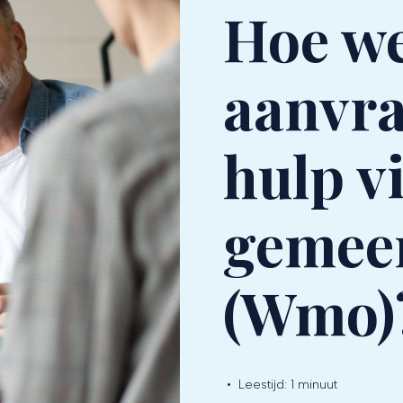
Hoe we
aanvra
hulp v
gemee
(Wmo)
•
Leestijd:
1 minuut