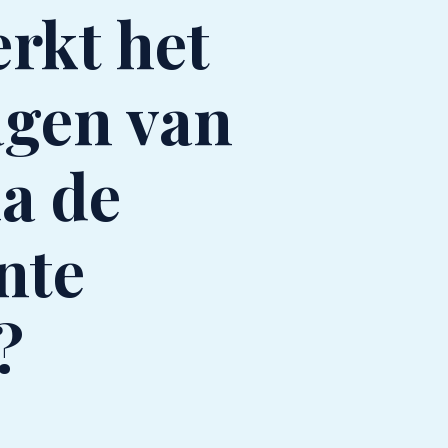
rkt het
gen van
ia de
nte
?