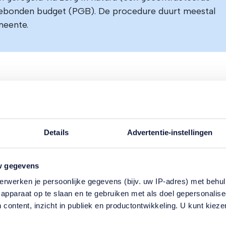
gebonden budget (PGB). De procedure duurt meestal
meente.
Waarom dit
Details
Advertentie-instellingen
belangrijk is
w gegevens
erwerken je persoonlijke gegevens (bijv. uw IP-adres) met behul
apparaat op te slaan en te gebruiken met als doel gepersonalise
De Wmo is voor veel mensen de eerste s
 content, inzicht in publiek en productontwikkeling. U kunt kiez
naar formele ondersteuning. Door te we
hoe de aanvraag verloopt, kunt u zich g