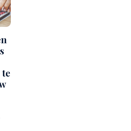
en
s
 te
uw
g