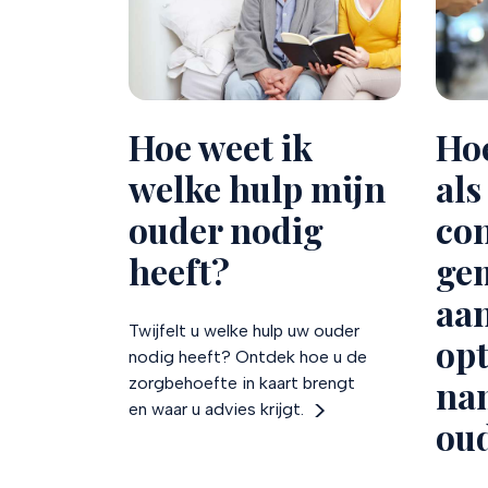
Hoe weet ik
Hoe
welke hulp mijn
als
ouder nodig
co
heeft?
ge
aa
Twijfelt u welke hulp uw ouder
opt
nodig heeft? Ontdek hoe u de
na
zorgbehoefte in kaart brengt
en waar u advies krijgt.
ou