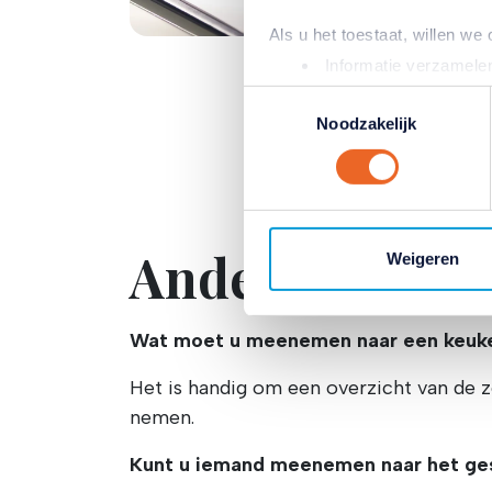
Als u het toestaat, willen we
Informatie verzamelen
Uw apparaat identific
Toestemmingsselectie
Lees meer over hoe uw perso
Noodzakelijk
toestemming op elk moment wi
Wij gebruiken cookies (en d
inhoud en advertenties aan t
Andere releva
Met deze cookies verzamele
Weigeren
mogelijk ook buiten onze web
persoonlijke profiel op. Hi
gerichte advertenties laten 
Wat moet u meenemen naar een keuk
van onze site met onze part
Het is handig om een overzicht van de
combineren met andere inform
hun services. Verandert u l
nemen.
klikken op het blauwe icoontj
Kunt u iemand meenemen naar het g
Lees hierover meer in ons
pr