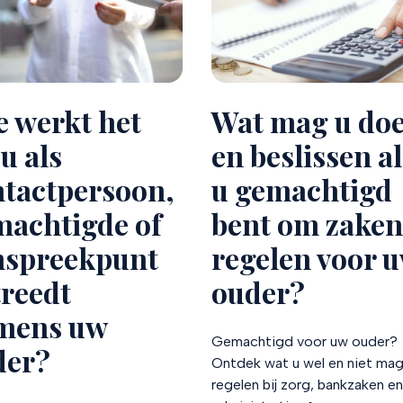
 werkt het
Wat mag u do
 u als
en beslissen al
ntactpersoon,
u gemachtigd
machtigde of
bent om zaken
nspreekpunt
regelen voor 
reedt
ouder?
mens uw
Gemachtigd voor uw ouder?
der?
Ontdek wat u wel en niet ma
regelen bij zorg, bankzaken en