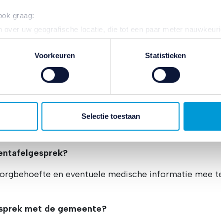
voorbereiden en voorkomt u vertraging 
 ook graag:
misverstanden.
 over uw geografische locatie, die tot een paar meter nauwkeuri
eren door het actief te scannen op specifieke eigenschappen (fing
onlijke gegevens worden verwerkt en stel uw voorkeuren in he
Voorkeuren
Statistieken
jzigen of intrekken in de Cookieverklaring.
aarmee vergelijkbare technieken) om de website te verbeteren e
e bieden.
nte vragen
n wij en onze
110 partners
informatie over u en volgen we uw in
Selectie toestaan
site aan de hand van unieke identificatoren, zoals uw IP-adres
ermee passen wij onze website en communicatie aan op uw voorke
zien op basis van uw recente internetgedrag. Ook delen we mogeli
entafelgesprek?
ners voor social media, adverteren en analyse. Deze partners 
 zorgbehoefte en eventuele medische informatie mee t
atie die u aan ze heeft verstrekt of die ze hebben verzameld o
ater van gedachten? U kunt uw voorkeuren aanpassen of uw toes
e linksonder.
esprek met de gemeente?
ivacybeleid
en
cookiebeleid
.