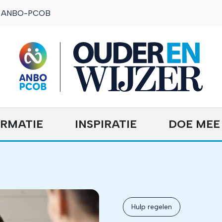
ANBO-PCOB
OuderENwijzer
ORMATIE
INSPIRATIE
DOE MEE
Hulp regelen