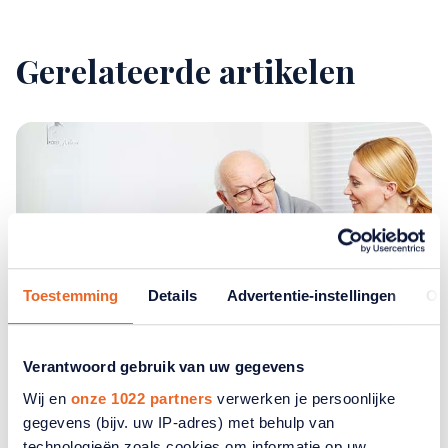
Gerelateerde artikelen
Toestemming
Details
Advertentie-instellingen
Ov
Verantwoord gebruik van uw gegevens
Wij en
onze 1022 partners
verwerken je persoonlijke
gegevens (bijv. uw IP-adres) met behulp van
Hoe weet ik welke hulp mijn ouder
technologieën zoals cookies om informatie op uw