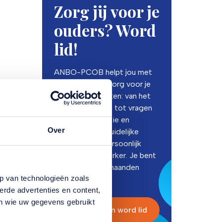
Zorg jij voor je
ouders? Word
lid!
ANBO-PCOB helpt jou met
alles wat bij de zorg voor je
ouders komt kijken: van het
regelen van zorg tot vragen
over administratie en
Over
financiën. Met duidelijke
ef
informatie en persoonlijk
ke
advies sta je sterker. Je bent
et
nu de eerste 6 maanden
p van technologieën zoals
gratis lid!
erde advertenties en content,
en wie uw gegevens gebruikt
Lees meer en word lid