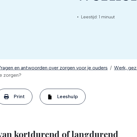
•
Leestijd:
1 minuut
ragen en antwoorden over zorgen voor je ouders
Werk, gez
te zorgen?
Print
Leeshulp
 van kortdurend of langdurend