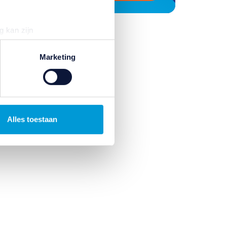
g kan zijn
erprinting)
t
detailgedeelte
in. U kunt uw
Marketing
n om gepersonaliseerde
ternetgedrag binnen, en
Alles toestaan
. Wij bouwen zo uw
uren. Ook kunnen wij zo
jk informatie over uw gebruik
kunnen deze gegevens
p basis van uw gebruik van
temming intrekken door te