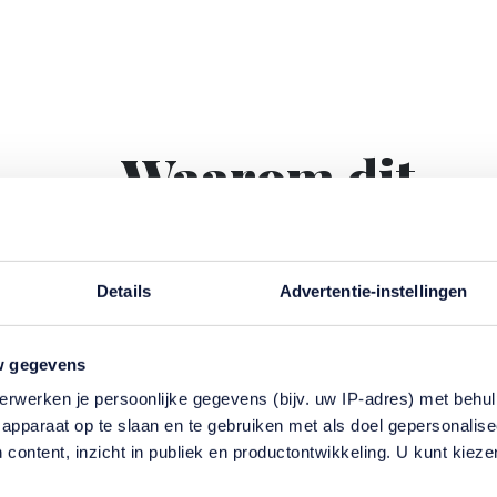
Waarom dit
belangrijk is
Details
Advertentie-instellingen
Zorg voor een ouder kan tijdelijk intensi
zijn. Door gebruik te maken van wettelij
regelingen voorkomt u dat u volledig mo
w gegevens
stoppen met werken of in financiële
erwerken je persoonlijke gegevens (bijv. uw IP-adres) met behul
problemen komt.
apparaat op te slaan en te gebruiken met als doel gepersonalise
 content, inzicht in publiek en productontwikkeling. U kunt kiez