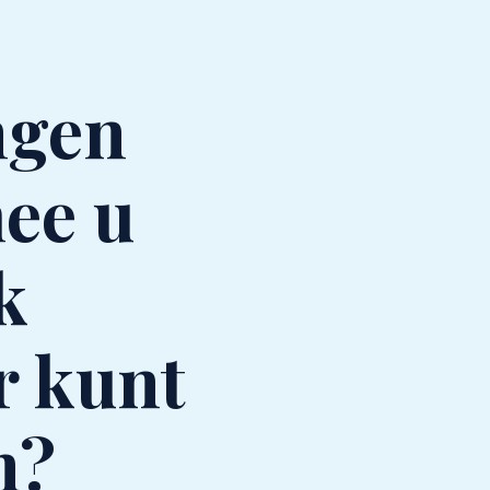
ngen
ee u
jk
r kunt
n?