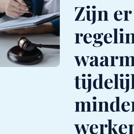
Zijn er
regeli
waarm
tijdeli
minde
werke