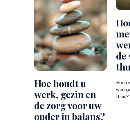
Hoe
me
we
de 
thu
Hoe houdt u
Hoe ov
werkge
werk, gezin en
thuis?
de zorg voor uw
ouder in balans?