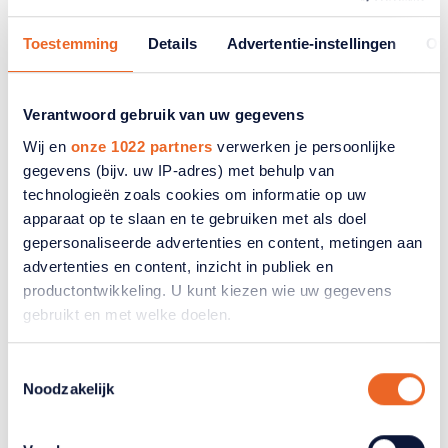
E-mailadres
*
Toestemming
Details
Advertentie-instellingen
Ov
Uw e-mailadres wordt niet getoond. Alleen uw naam is
zichtbaar bij de reactie.
Verantwoord gebruik van uw gegevens
Wij en
onze 1022 partners
verwerken je persoonlijke
Bericht
*
gegevens (bijv. uw IP-adres) met behulp van
technologieën zoals cookies om informatie op uw
apparaat op te slaan en te gebruiken met als doel
gepersonaliseerde advertenties en content, metingen aan
advertenties en content, inzicht in publiek en
productontwikkeling. U kunt kiezen wie uw gegevens
gebruikt en met welke doelen.
Als u het toestaat, willen we ook graag:
Toestemmingsselectie
Noodzakelijk
Informatie verzamelen over uw geografische
locatie, die tot een paar meter nauwkeurig kan zijn
Uw apparaat identificeren door het actief te