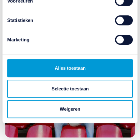
Voorkeuren
scannen op specifieke eigenschappen (fingerprinting)
Versturen
Lees meer over hoe uw persoonlijke gegevens worden
Statistieken
verwerkt en stel uw voorkeuren in het
detailgedeelte
in.
U kunt uw toestemming op elk moment wijzigen of
Gerelateerde artikelen
intrekken in de Cookieverklaring.
Marketing
Wij gebruiken cookies (en daarmee vergelijkbare
technieken) om de website te verbeteren en om
gepersonaliseerde inhoud en advertenties aan te bieden.
Alles toestaan
Met deze cookies verzamelen wij en onze
110 partners
informatie over u en volgen we uw internetgedrag binnen,
en mogelijk ook buiten onze website aan de hand van
Selectie toestaan
unieke identificatoren, zoals uw IP-adres. Wij bouwen zo
uw persoonlijke profiel op. Hiermee passen wij onze
Weigeren
website en communicatie aan op uw voorkeuren. Ook
kunnen wij zo gerichte advertenties laten zien op basis
van uw recente internetgedrag. Ook delen we mogelijk
informatie over uw gebruik van onze site met onze