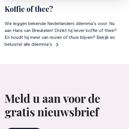
partners voor social media, adverteren en analyse. Deze
Koffie of thee?
partners kunnen deze gegevens combineren met andere
informatie die u aan ze heeft verstrekt of die ze hebben
verzameld op basis van uw gebruik van hun services.
We leggen bekende Nederlanders dilemma’s voor. Nu
Verandert u later van gedachten? U kunt uw voorkeuren
aan Hans van Breukelen! Drinkt hij liever koffie of thee?
aanpassen of uw toestemming intrekken door te klikken
En houdt hij meer van reizen of thuis blijven? Bekijk en
op het blauwe icoontje linksonder.
beluister alle dilemma’s.
Lees hierover meer in ons
privacybeleid
en
cookiebeleid
.
Meld u aan voor de
gratis nieuwsbrief