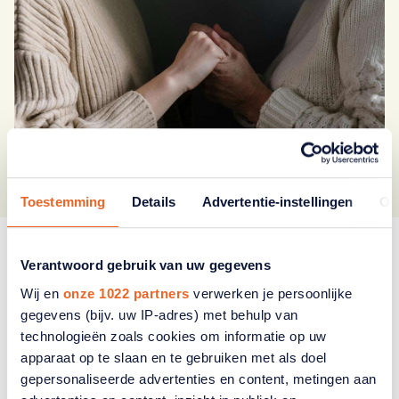
Toestemming
Details
Advertentie-instellingen
Ov
Gezegd en gezwegen
Verantwoord gebruik van uw gegevens
Wij en
onze 1022 partners
verwerken je persoonlijke
Lees
Deel
Print
gegevens (bijv. uw IP-adres) met behulp van
voor
technologieën zoals cookies om informatie op uw
apparaat op te slaan en te gebruiken met als doel
gepersonaliseerde advertenties en content, metingen aan