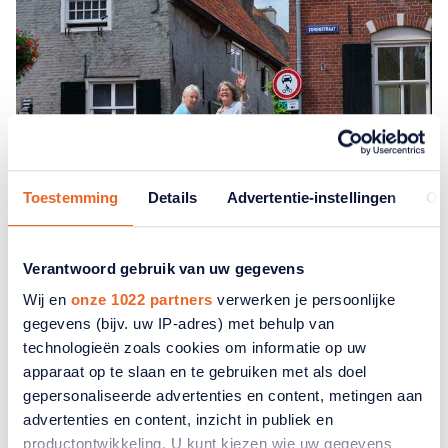
Toestemming
Details
Advertentie-instellingen
Ov
Verantwoord gebruik van uw gegevens
Iedereen in Oirschot kent Ine
Wij en
onze 1022 partners
verwerken je persoonlijke
gegevens (bijv. uw IP-adres) met behulp van
technologieën zoals cookies om informatie op uw
Vrijwilliger Ine Willems helpt al meer dan 50 jaar
apparaat op te slaan en te gebruiken met als doel
anderen in Oirschot. Haar verhaal laat zien hoe ouderen
gepersonaliseerde advertenties en content, metingen aan
het verschil maken in hun omgeving.
advertenties en content, inzicht in publiek en
productontwikkeling. U kunt kiezen wie uw gegevens