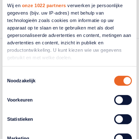
Wij en
onze 1022 partners
verwerken je persoonlijke
gegevens (bijv. uw IP-adres) met behulp van
technologieën zoals cookies om informatie op uw
apparaat op te slaan en te gebruiken met als doel
gepersonaliseerde advertenties en content, metingen aan
advertenties en content, inzicht in publiek en
productontwikkeling. U kunt kiezen wie uw gegevens
gebruikt en met welke doelen.
Als u het toestaat, willen we ook graag:
Toestemmingsselectie
Noodzakelijk
Informatie verzamelen over uw geografische
locatie, die tot een paar meter nauwkeurig kan zijn
Uw apparaat identificeren door het actief te
Voorkeuren
scannen op specifieke eigenschappen (fingerprinting)
Lees meer over hoe uw persoonlijke gegevens worden
Statistieken
verwerkt en stel uw voorkeuren in het
detailgedeelte
in.
U kunt uw toestemming op elk moment wijzigen of
intrekken in de Cookieverklaring.
Marketing