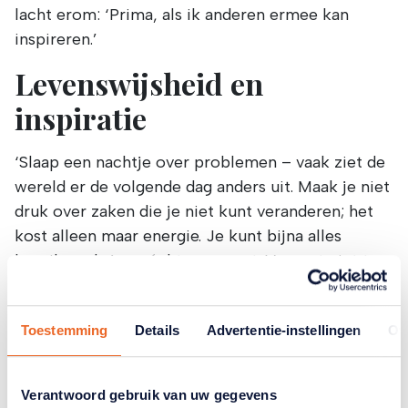
lacht erom: ‘Prima, als ik anderen ermee kan
inspireren.’
Levenswijsheid en
inspiratie
‘Slaap een nachtje over problemen – vaak ziet de
wereld er de volgende dag anders uit. Maak je niet
druk over zaken die je niet kunt veranderen; het
kost alleen maar energie. Je kunt bijna alles
bereiken als je er écht voor gaat. Vergeet niet te
genieten van wat je al hebt bereikt.’
Toestemming
Details
Advertentie-instellingen
Ov
Verantwoord gebruik van uw gegevens