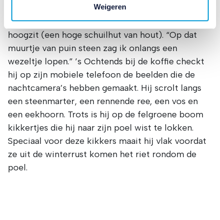
Weigeren
andere dieren die hij op zijn terrein ziet. Dan gaat
website en communicatie aan op uw voorkeuren. Ook
hij op een van de luie stoelen zitten, of in de
kunnen wij zo gerichte advertenties laten zien op basis
van uw recente internetgedrag. Ook delen we mogelijk
hoogzit (een hoge schuilhut van hout). “Op dat
informatie over uw gebruik van onze site met onze
muurtje van puin steen zag ik onlangs een
partners voor social media, adverteren en analyse. Deze
wezeltje lopen.” ’s Ochtends bij de koffie checkt
partners kunnen deze gegevens combineren met andere
hij op zijn mobiele telefoon de beelden die de
informatie die u aan ze heeft verstrekt of die ze hebben
nachtcamera’s hebben gemaakt. Hij scrolt langs
verzameld op basis van uw gebruik van hun services.
een steenmarter, een rennende ree, een vos en
Verandert u later van gedachten? U kunt uw voorkeuren
een eekhoorn. Trots is hij op de felgroene boom
aanpassen of uw toestemming intrekken door te klikken
kikkertjes die hij naar zijn poel wist te lokken.
op het blauwe icoontje linksonder.
Lees hierover meer in ons
privacybeleid
en
Speciaal voor deze kikkers maait hij vlak voordat
cookiebeleid
.
ze uit de winterrust komen het riet rondom de
poel.