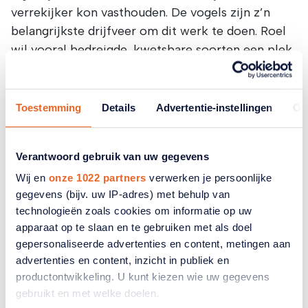
verrekijker kon vasthouden. De vogels zijn z’n
belangrijkste drijfveer om dit werk te doen. Roel
wil vooral bedreigde, kwetsbare soorten een plek
bieden. “Dat ik de natuur op deze manier kan
helpen, geeft me een geweldig gevoel. Ik krijg
gewoon kippenvel als ik dit vertel.” In een
Toestemming
Details
Advertentie-instellingen
Ov
elektrisch karretje neemt hij me mee over zijn
terrein. We stappen uit en lopen over een gemaaid
Verantwoord gebruik van uw gegevens
pad door de bloemenweide. Het staat vol met
uitgebloeide teunis bloemen: hij laat ze de hele
Wij en
onze 1022 partners
verwerken je persoonlijke
gegevens (bijv. uw IP-adres) met behulp van
winter staan zodat putters en barmsijsjes kunnen
technologieën zoals cookies om informatie op uw
snoepen van de zaaddozen. Achteraan het veldje
apparaat op te slaan en te gebruiken met als doel
staan drie Kempische heideschapen te grazen. Als
gepersonaliseerde advertenties en content, metingen aan
we teruglopen naar het karretje hoort Roel het
advertenties en content, inzicht in publiek en
geluid van de geel gorzen. “Hoor je dat? ‘Tji.’ Een
productontwikkeling. U kunt kiezen wie uw gegevens
nat roepje.” Met de verrekijker zien we bovenin
gebruikt en met welke doelen.