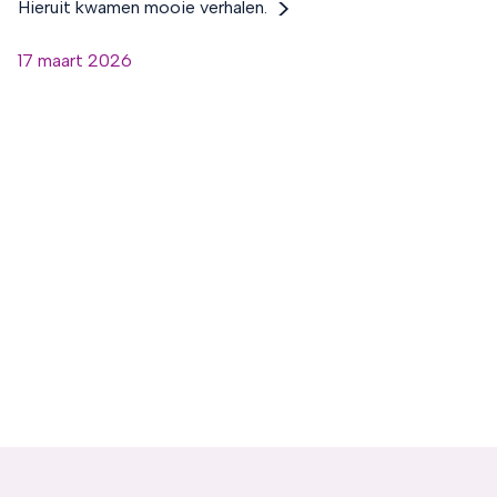
Hieruit kwamen mooie verhalen.
op het blauwe icoontje linksonder.
Lees hierover meer in ons
privacybeleid
en
17 maart 2026
cookiebeleid
.