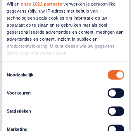
Wij en
onze 1022 partners
verwerken je persoonlijke
gegevens (bijv. uw IP-adres) met behulp van
technologieën zoals cookies om informatie op uw
apparaat op te slaan en te gebruiken met als doel
gepersonaliseerde advertenties en content, metingen aan
Expertinterview
advertenties en content, inzicht in publiek en
productontwikkeling. U kunt kiezen wie uw gegevens
Een fijne relatie? Dít zijn de
gebruikt en met welke doelen.
ingrediënten!
Als u het toestaat, willen we ook graag:
Toestemmingsselectie
Respect, zorg voor elkaar en elkaar steunen in
Noodzakelijk
Informatie verzamelen over uw geografische
moeilijke tijden bleken de essentie. Maar wat zegt
locatie, die tot een paar meter nauwkeurig kan zijn
relatietherapeut Jeroen Stek over liefde op latere
Uw apparaat identificeren door het actief te
Voorkeuren
leeftijd?
scannen op specifieke eigenschappen (fingerprinting)
Lees meer over hoe uw persoonlijke gegevens worden
17 maart 2026
Statistieken
verwerkt en stel uw voorkeuren in het
detailgedeelte
in.
U kunt uw toestemming op elk moment wijzigen of
intrekken in de Cookieverklaring.
Marketing