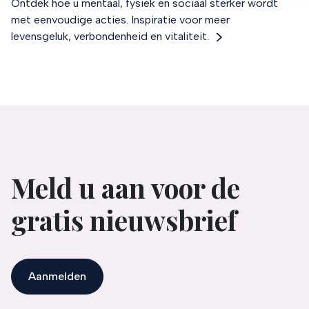
Ontdek hoe u mentaal, fysiek en sociaal sterker wordt
informatie die u aan ze heeft verstrekt of die ze hebben
met eenvoudige acties. Inspiratie voor meer
verzameld op basis van uw gebruik van hun services.
levensgeluk, verbondenheid en vitaliteit.
Verandert u later van gedachten? U kunt uw voorkeuren
aanpassen of uw toestemming intrekken door te klikken
op het blauwe icoontje linksonder.
Lees hierover meer in ons
privacybeleid
en
cookiebeleid
.
Meld u aan voor de
gratis nieuwsbrief
Aanmelden