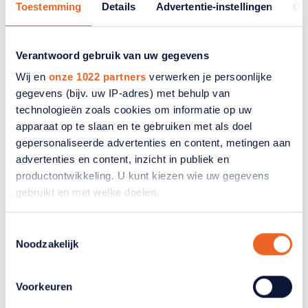
Toestemming
Details
Advertentie-instellingen
Ov
Onderzoek de Ouderen
Verantwoord gebruik van uw gegevens
Geluksbarometer
Wij en
onze 1022 partners
verwerken je persoonlijke
gegevens (bijv. uw IP-adres) met behulp van
Wat maakt ouderen gelukkig? Volgens de Ouderen
technologieën zoals cookies om informatie op uw
Geluksbarometer geeft 60% zichzelf een 8 of hoger.
apparaat op te slaan en te gebruiken met als doel
Ontdek wat bijdraagt aan geluk op latere leeftijd.
gepersonaliseerde advertenties en content, metingen aan
advertenties en content, inzicht in publiek en
productontwikkeling. U kunt kiezen wie uw gegevens
gebruikt en met welke doelen.
Als u het toestaat, willen we ook graag:
Toestemmingsselectie
Noodzakelijk
Informatie verzamelen over uw geografische
locatie, die tot een paar meter nauwkeurig kan zijn
Uw apparaat identificeren door het actief te
Voorkeuren
scannen op specifieke eigenschappen (fingerprinting)