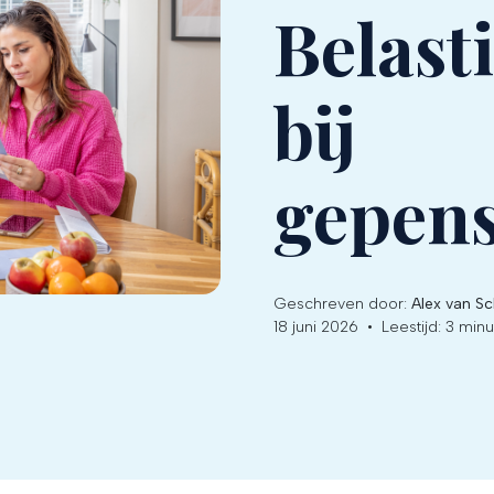
Belast
bij
gepen
Geschreven door:
Alex van S
18 juni 2026
•
Leestijd:
3 minu