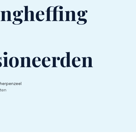
ingheffing
sioneerden
cherpenzeel
ten