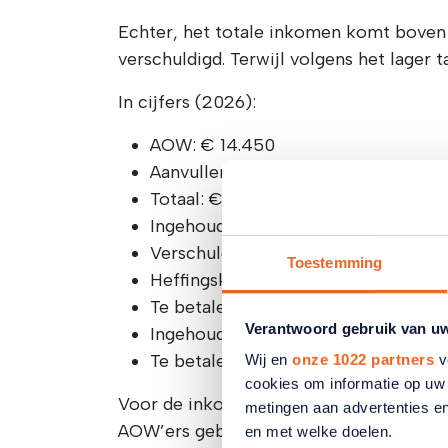
Echter, het totale inkomen komt boven d
verschuldigd. Terwijl volgens het lager t
In cijfers (2026):
AOW: € 14.450
Aanvullend pensioen: € 30.000
Totaal: € 44.450
Ingehouden loonheffing in totaal: € 
Verschuldigd over € 44.450: € 9.0
Toestemming
Heffingskortingen (algemeen en oud
Te betalen: € 5.877
Verantwoord gebruik van u
Ingehouden loonheffing: € 5.362
Te betalen: € 515
Wij en
onze 1022 partners
v
cookies om informatie op uw 
Voor de inkomstenbelasting en de premie
metingen aan advertenties en
AOW’ers geboren ná 31 december 1945 zi
en met welke doelen.