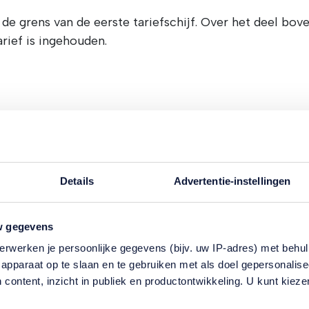
e grens van de eerste tariefschijf. Over het deel boven
arief is ingehouden.
5.362.
30
Details
Advertentie-instellingen
erenkorting): € 3.153
w gegevens
erwerken je persoonlijke gegevens (bijv. uw IP-adres) met behul
apparaat op te slaan en te gebruiken met als doel gepersonalise
 volksverzekeringen gelden verschillende tarieven, ve
 content, inzicht in publiek en productontwikkeling. U kunt kiez
jn dit de tarieven in 2026: