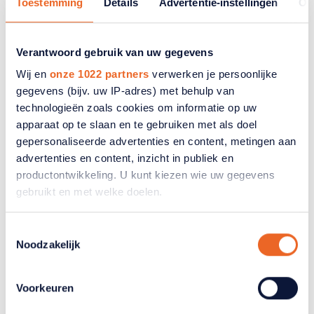
Toestemming
Details
Advertentie-instellingen
Ov
Te betalen: € 5.877
Ingehouden loonheffing: € 4.324
Te betalen: € 1.553
Verantwoord gebruik van uw gegevens
Wij en
onze 1022 partners
verwerken je persoonlijke
Netto maandinkomen na verrekening nabetaling:
gegevens (bijv. uw IP-adres) met behulp van
€ 3.035.
technologieën zoals cookies om informatie op uw
apparaat op te slaan en te gebruiken met als doel
gepersonaliseerde advertenties en content, metingen aan
Gerelateerde artikelen
advertenties en content, inzicht in publiek en
productontwikkeling. U kunt kiezen wie uw gegevens
gebruikt en met welke doelen.
Als u het toestaat, willen we ook graag:
Toestemmingsselectie
Noodzakelijk
Informatie verzamelen over uw geografische
locatie, die tot een paar meter nauwkeurig kan zijn
Uw apparaat identificeren door het actief te
Voorkeuren
scannen op specifieke eigenschappen (fingerprinting)