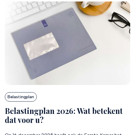
informatie die u aan ze heeft verstrekt of die ze hebben
verzameld op basis van uw gebruik van hun services.
Verandert u later van gedachten? U kunt uw voorkeuren
aanpassen of uw toestemming intrekken door te klikken
op het blauwe icoontje linksonder.
Lees hierover meer in ons
privacybeleid
en
cookiebeleid
.
Belastingplan
Belastingplan 2026: Wat betekent
dat voor u?