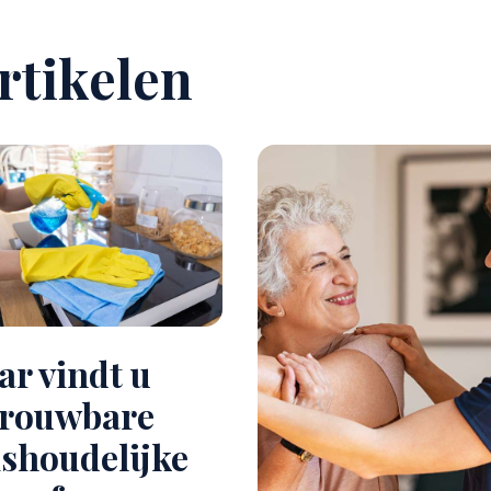
rtikelen
r vindt u
trouwbare
shoudelijke