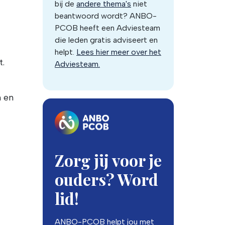
bij de
andere thema's
niet
beantwoord wordt? ANBO-
PCOB heeft een Adviesteam
die leden gratis adviseert en
helpt.
Lees hier meer over het
t.
Adviesteam.
n en
Zorg jij voor je
ouders? Word
lid!
ANBO-PCOB helpt jou met