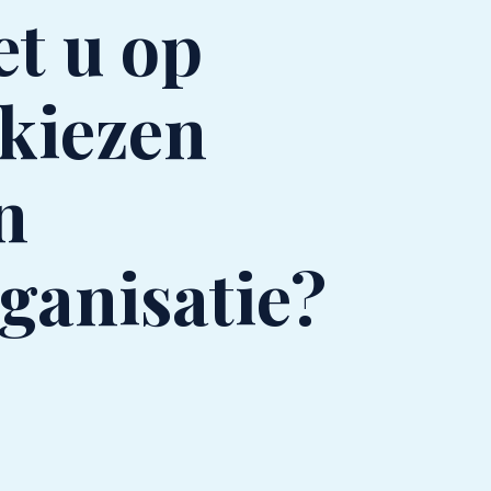
et u op
 kiezen
n
ganisatie?