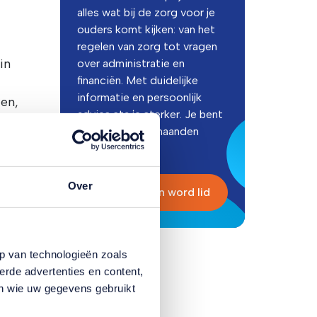
alles wat bij de zorg voor je
ouders komt kijken: van het
regelen van zorg tot vragen
in
over administratie en
financiën. Met duidelijke
informatie en persoonlijk
en,
advies sta je sterker. Je bent
nu de eerste 6 maanden
gratis lid!
Over
Lees meer en word lid
p van technologieën zoals
erde advertenties en content,
en wie uw gegevens gebruikt