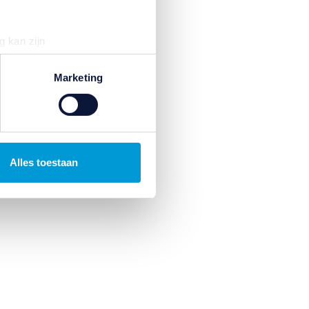
g kan zijn
erprinting)
t
detailgedeelte
in. U kunt uw
Marketing
n om gepersonaliseerde
ternetgedrag binnen, en
Alles toestaan
. Wij bouwen zo uw
uren. Ook kunnen wij zo
jk informatie over uw gebruik
kunnen deze gegevens
p basis van uw gebruik van
temming intrekken door te