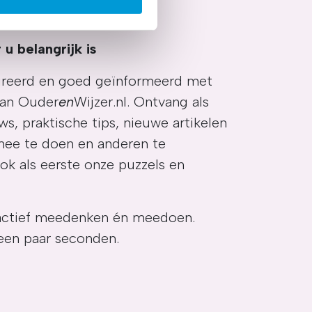
. Wij bouwen zo uw
uren. Ook kunnen wij zo
jk informatie over uw gebruik
 u belangrijk is
kunnen deze gegevens
p basis van uw gebruik van
spireerd en goed geïnformeerd met
temming intrekken door te
van Ouder
en
Wijzer.nl. Ontvang als
ws, praktische tips, nieuwe artikelen
mee te doen en anderen te
k als eerste onze puzzels en
jf actief meedenken én meedoen.
een paar seconden.