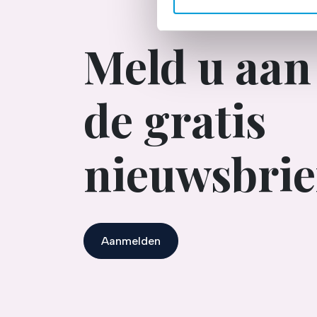
mogelijk ook buiten onze web
persoonlijke profiel op. Hi
Meld u aan
gerichte advertenties laten 
van onze site met onze part
combineren met andere inform
hun services. Verandert u l
de gratis
klikken op het blauwe icoontj
Lees hierover meer in ons
pr
nieuwsbrie
Aanmelden