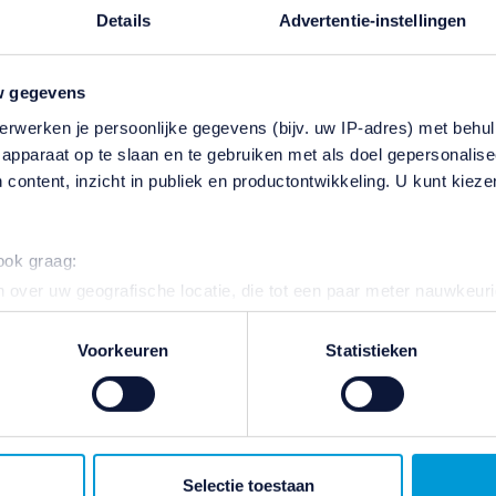
Details
Advertentie-instellingen
w gegevens
erwerken je persoonlijke gegevens (bijv. uw IP-adres) met behul
apparaat op te slaan en te gebruiken met als doel gepersonalise
 content, inzicht in publiek en productontwikkeling. U kunt kiez
Tips voor thuis
 ook graag:
 over uw geografische locatie, die tot een paar meter nauwkeuri
Bekijk alle tips voor thuis van boeken tot
eren door het actief te scannen op specifieke eigenschappen (fing
recepten
onlijke gegevens worden verwerkt en stel uw voorkeuren in he
Voorkeuren
Statistieken
jzigen of intrekken in de Cookieverklaring.
aarmee vergelijkbare technieken) om de website te verbeteren e
e bieden.
n wij en onze
110 partners
informatie over u en volgen we uw in
Selectie toestaan