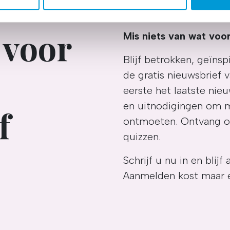
site aan de hand van unieke identificatoren, zoals uw IP-adres
ermee passen wij onze website en communicatie aan op uw voorke
 voor
zien op basis van uw recente internetgedrag. Ook delen we mogeli
Mis niets van wat voor
ners voor social media, adverteren en analyse. Deze partners 
atie die u aan ze heeft verstrekt of die ze hebben verzameld o
Blijf betrokken, geïn
ater van gedachten? U kunt uw voorkeuren aanpassen of uw toes
de gratis nieuwsbrief 
e linksonder.
eerste het laatste nieu
ivacybeleid
en
cookiebeleid
.
en uitnodigingen om 
f
ontmoeten. Ontvang oo
quizzen.
Schrijf u nu in en bli
Aanmelden kost maar 