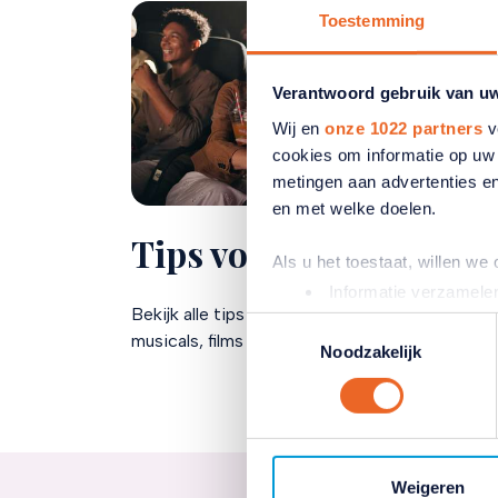
Toestemming
Verantwoord gebruik van u
Wij en
onze 1022 partners
v
cookies om informatie op uw 
metingen aan advertenties en
en met welke doelen.
Tips voor uit
Als u het toestaat, willen we
Informatie verzamelen
Bekijk alle tips voor een gezellig uitje van
Uw apparaat identific
Toestemmingsselectie
musicals, films en theatervoorstellingen
Lees meer over hoe uw perso
Noodzakelijk
toestemming op elk moment wi
Wij gebruiken cookies (en d
inhoud en advertenties aan t
Met deze cookies verzamele
Weigeren