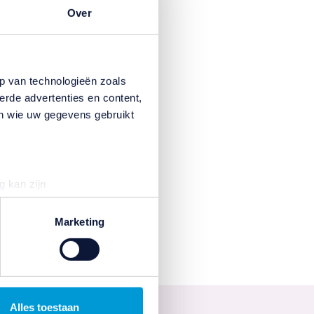
Over
p van technologieën zoals
erde advertenties en content,
en wie uw gegevens gebruikt
g kan zijn
erprinting)
t
detailgedeelte
in. U kunt uw
Marketing
n om gepersonaliseerde
ternetgedrag binnen, en
Alles toestaan