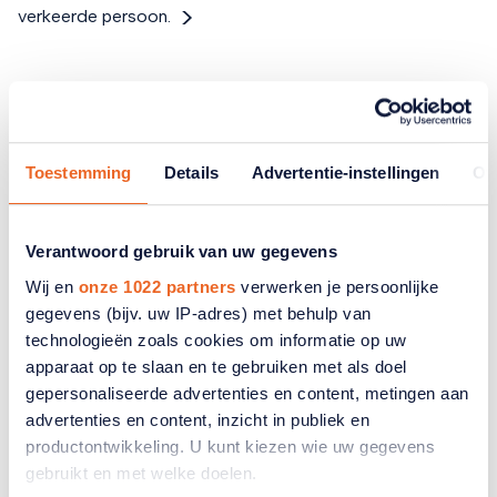
verkeerde persoon.
Toestemming
Details
Advertentie-instellingen
Ov
Verantwoord gebruik van uw gegevens
Wij en
onze 1022 partners
verwerken je persoonlijke
gegevens (bijv. uw IP-adres) met behulp van
technologieën zoals cookies om informatie op uw
apparaat op te slaan en te gebruiken met als doel
gepersonaliseerde advertenties en content, metingen aan
advertenties en content, inzicht in publiek en
TIP
Tentoonstelling
productontwikkeling. U kunt kiezen wie uw gegevens
gebruikt en met welke doelen.
De kunst van het oud worden