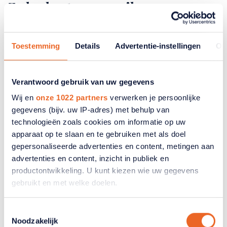
Zo herkent u nepmail
Leer hoe u nepmails herkent en voorkomt. Met
praktische tips om phishing te herkennen en uw
Toestemming
Details
Advertentie-instellingen
Ov
gegevens veilig te houden online.
Verantwoord gebruik van uw gegevens
Wij en
onze 1022 partners
verwerken je persoonlijke
gegevens (bijv. uw IP-adres) met behulp van
technologieën zoals cookies om informatie op uw
apparaat op te slaan en te gebruiken met als doel
gepersonaliseerde advertenties en content, metingen aan
advertenties en content, inzicht in publiek en
productontwikkeling. U kunt kiezen wie uw gegevens
gebruikt en met welke doelen.
Als u het toestaat, willen we ook graag:
Toestemmingsselectie
Noodzakelijk
Informatie verzamelen over uw geografische