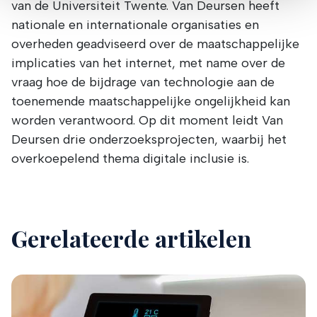
van de Universiteit Twente. Van Deursen heeft
partners voor social media, adverteren en analyse. Deze
nationale en internationale organisaties en
partners kunnen deze gegevens combineren met andere
informatie die u aan ze heeft verstrekt of die ze hebben
overheden geadviseerd over de maatschappelijke
verzameld op basis van uw gebruik van hun services.
implicaties van het internet, met name over de
Verandert u later van gedachten? U kunt uw voorkeuren
vraag hoe de bijdrage van technologie aan de
aanpassen of uw toestemming intrekken door te klikken
toenemende maatschappelijke ongelijkheid kan
op het blauwe icoontje linksonder.
worden verantwoord. Op dit moment leidt Van
Lees hierover meer in ons
privacybeleid
en
Deursen drie onderzoeksprojecten, waarbij het
cookiebeleid
.
overkoepelend thema digitale inclusie is.
Gerelateerde artikelen