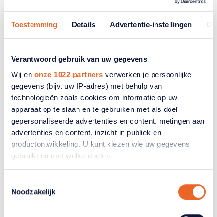
Waarom lukt het ouderen minder
goed om te profiteren van internet?
Toestemming
Details
Advertentie-instellingen
Ov
“Als we kijken naar de vier fases, zien we dat de
motivatie heel erg aan het toenemen is. Alleen in
Verantwoord gebruik van uw gegevens
de alleroudste groep is er een klein percentage
Wij en
onze 1022 partners
verwerken je persoonlijke
dat echt niet wil meedoen. Ouderen gebruiken
gegevens (bijv. uw IP-adres) met behulp van
relatief vaak een desktop en de tablet wordt ook
technologieën zoals cookies om informatie op uw
apparaat op te slaan en te gebruiken met als doel
steeds populairder. Waar ouderen minder goed op
gepersonaliseerde advertenties en content, metingen aan
‘scoren’ is functionele digitale vaardigheden. Dat
advertenties en content, inzicht in publiek en
is heel jammer, want als zij dat wel zouden
productontwikkeling. U kunt kiezen wie uw gegevens
beheersen, zouden ze op inhoudelijke informatie
gebruikt en met welke doelen.
vaardigheden in het algemeen beter scoren dan
jongeren. Die hebben namelijk veel minder
Als u het toestaat, willen we ook graag:
Toestemmingsselectie
kritische vaardigheden. Ouderen zijn heel kritisch.
Noodzakelijk
Informatie verzamelen over uw geografische
Zij bekijken zoekresultaten en een website veel
locatie, die tot een paar meter nauwkeurig kan zijn
grondiger.”
Uw apparaat identificeren door het actief te