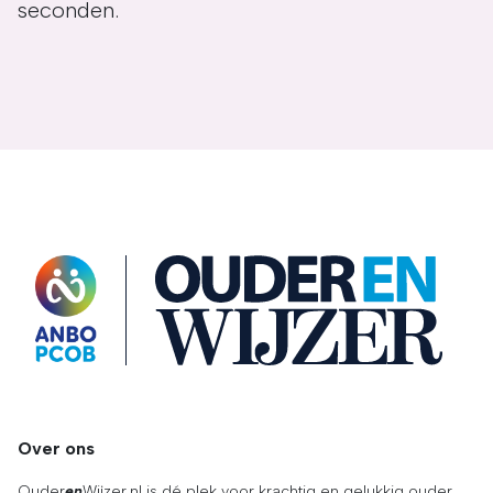
seconden.
OuderENwijzer
Over ons
Ouder
en
Wijzer.nl is dé plek voor krachtig en gelukkig ouder