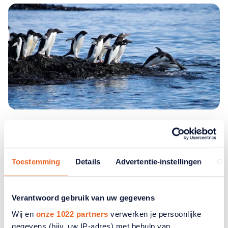
Comfortabel varen
Toestemming
Details
Advertentie-instellingen
Ov
De Hurtigruten-postboten zijn allang geen sobere
postboten meer. Het verblijf aan boord biedt alle
Verantwoord gebruik van uw gegevens
comfort. Van knusse binnenhutten tot ruime
Wij en
onze 1022 partners
verwerken je persoonlijke
suites met een eigen balkon. Iedere hut heeft een
gegevens (bijv. uw IP-adres) met behulp van