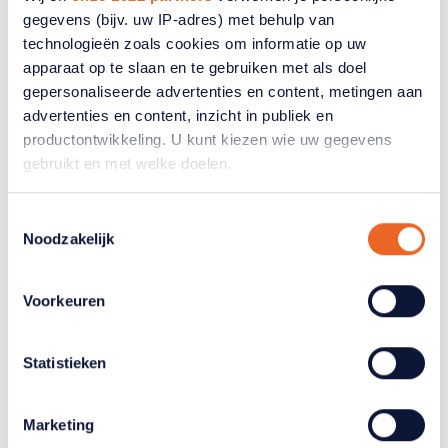
gegevens (bijv. uw IP-adres) met behulp van
technologieën zoals cookies om informatie op uw
apparaat op te slaan en te gebruiken met als doel
gepersonaliseerde advertenties en content, metingen aan
advertenties en content, inzicht in publiek en
productontwikkeling. U kunt kiezen wie uw gegevens
gebruikt en met welke doelen.
Als u het toestaat, willen we ook graag:
Toestemmingsselectie
Noodzakelijk
Informatie verzamelen over uw geografische
locatie, die tot een paar meter nauwkeurig kan zijn
Uw apparaat identificeren door het actief te
Voorkeuren
scannen op specifieke eigenschappen (fingerprinting)
Lees meer over hoe uw persoonlijke gegevens worden
Statistieken
verwerkt en stel uw voorkeuren in het
detailgedeelte
in.
U kunt uw toestemming op elk moment wijzigen of
intrekken in de Cookieverklaring.
Marketing