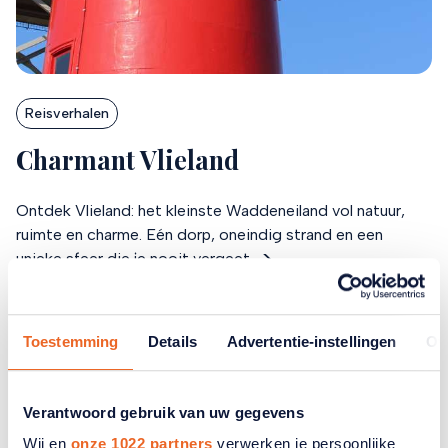
Reisverhalen
Charmant Vlieland
Ontdek Vlieland: het kleinste Waddeneiland vol natuur,
ruimte en charme. Eén dorp, oneindig strand en een
unieke sfeer die je nooit vergeet.
Toestemming
Details
Advertentie-instellingen
Ov
Verantwoord gebruik van uw gegevens
Wij en
onze 1022 partners
verwerken je persoonlijke