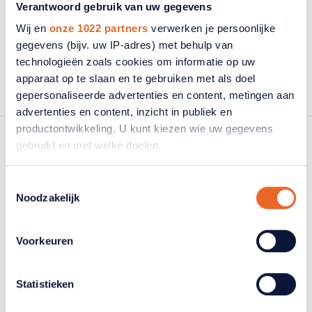
Verantwoord gebruik van uw gegevens
Wij en
onze 1022 partners
verwerken je persoonlijke
Waan je voor even James
gegevens (bijv. uw IP-adres) met behulp van
technologieën zoals cookies om informatie op uw
Bond
apparaat op te slaan en te gebruiken met als doel
gepersonaliseerde advertenties en content, metingen aan
advertenties en content, inzicht in publiek en
productontwikkeling. U kunt kiezen wie uw gegevens
gebruikt en met welke doelen.
Als u het toestaat, willen we ook graag:
Toestemmingsselectie
Noodzakelijk
Informatie verzamelen over uw geografische
locatie, die tot een paar meter nauwkeurig kan zijn
Uw apparaat identificeren door het actief te
Voorkeuren
scannen op specifieke eigenschappen (fingerprinting)
Lees meer over hoe uw persoonlijke gegevens worden
Statistieken
verwerkt en stel uw voorkeuren in het
detailgedeelte
in.
U kunt uw toestemming op elk moment wijzigen of