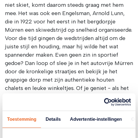
niet skiet, komt daarom steeds graag met hem
mee. Het was ook een Engelsman, Arnold Lunn,
die in 1922 voor het eerst in het bergdorpje
Mürren een skiwedstrijd op snelheid organiseerde.
Voor die tijd gingen de wedstrijden altijd om de
juiste stijl en houding, maar hij wilde het wat
spannender maken. Even geen zin in sportief
gedoe? Dan loop of slee je in het autovrije Mürren
door de kronkelige straatjes en bekijk je het
grappige dorp met zijn authentieke houten
chalets en leuke winkeltjes. Of je geniet - als het
helder weer is - van het uitzicht op de drie
reuzenbergen, de Eiger, Mönch en Jungfrau.
Toestemming
Details
Advertentie-instellingen
Ov