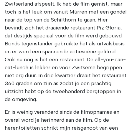
Zwitserland afspeelt. Ik heb de film gemist, maar
aanpassen of uw toestemming intrekken door te klikken
toch is het leuk om vanuit Mürren met een gondel
op het blauwe icoontje linksonder.
naar de top van de Schilthorn te gaan. Hier
Lees hierover meer in ons
privacybeleid
en
cookiebeleid
.
bevindt zich het draaiende restaurant Piz Gloria,
dat destijds speciaal voor de film werd gebouwd.
Bonds tegenstander gebruikte het als uitvalsbasis
en er werd een spannende actiescène gefilmd.
Ook nu nog is het een restaurant. De all-you-can-
eat-lunch is lekker en voor Zwitserse begrippen
niet erg duur. In drie kwartier draait het restaurant
360 graden om zijn as zodat je een prachtig
uitzicht hebt op de tweehonderd bergtoppen in
de omgeving.
Er is weinig veranderd sinds de filmopnames en
overal word je herinnerd aan de film. Op de
herentoiletten schrikt mijn reisgenoot van een