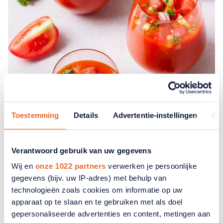
Toestemming
Details
Advertentie-instellingen
Ov
Verantwoord gebruik van uw gegevens
TIP
Recept
Wij en
onze 1022 partners
verwerken je persoonlijke
Gazpacho - een verfrissende soep
gegevens (bijv. uw IP-adres) met behulp van
technologieën zoals cookies om informatie op uw
Ontdek hier hoe u Gazpacho maakt. Een heerlijke
apparaat op te slaan en te gebruiken met als doel
verfrissende soep.
gepersonaliseerde advertenties en content, metingen aan