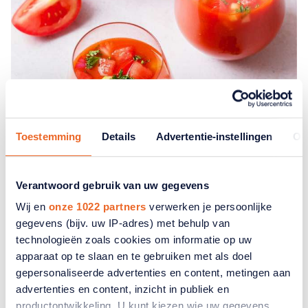
Toestemming
Details
Advertentie-instellingen
Ov
TIP
Recept
Verantwoord gebruik van uw gegevens
Gazpacho - een verfrissende soep
Wij en
onze 1022 partners
verwerken je persoonlijke
gegevens (bijv. uw IP-adres) met behulp van
Ontdek hier hoe u Gazpacho maakt. Een heerlijke
technologieën zoals cookies om informatie op uw
verfrissende soep.
apparaat op te slaan en te gebruiken met als doel
gepersonaliseerde advertenties en content, metingen aan
advertenties en content, inzicht in publiek en
productontwikkeling. U kunt kiezen wie uw gegevens