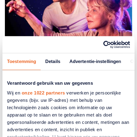
Theater
Toestemming
Details
Advertentie-instellingen
Ov
Theatershow Dag Mama
Verantwoord gebruik van uw gegevens
De theatervoorstelling Dag Mama gaat over een
Wij en
onze 1022 partners
verwerken je persoonlijke
moeder die door dementie steeds meer van zichzelf
gegevens (bijv. uw IP-adres) met behulp van
verliest. Haar dochter worstelt met de vraag: hoe blijf
technologieën zoals cookies om informatie op uw
ik dichtbij als mijn moeder steeds verder van mij af lijkt
apparaat op te slaan en te gebruiken met als doel
te raken?
gepersonaliseerde advertenties en content, metingen aan
advertenties en content, inzicht in publiek en
productontwikkeling. U kunt kiezen wie uw gegevens