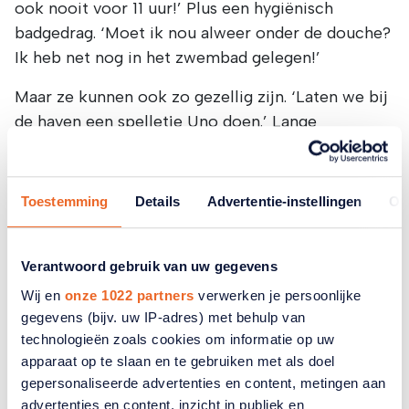
ook nooit voor 11 uur!’ Plus een hygiënisch
badgedrag. ‘Moet ik nou alweer onder de douche?
Ik heb net nog in het zwembad gelegen!’
Maar ze kunnen ook zo gezellig zijn. ‘Laten we bij
de haven een spelletje Uno doen.’ Lange
wandelingen maken over de boulevard. En
eindeloos babbelen over vriendinnen. Hoe aardig
ze zijn of hoe lastig. Hoe slim of hoe gemeen. En
Toestemming
Details
Advertentie-instellingen
Ov
de jongens? Een gezicht vol walging en een
hartgrondig ‘Gadver!’
Verantwoord gebruik van uw gegevens
Ik ken ze weer allemaal, de zangsterren van nu:
Wij en
onze 1022 partners
verwerken je persoonlijke
Roxy Dekker, Olivia Rodrigo, Natalie Jane en al
gegevens (bijv. uw IP-adres) met behulp van
die anderen. En ik heb m’n woordenschat
technologieën zoals cookies om informatie op uw
uitgebreid met de woorden slay, bruh, swag, cray
apparaat op te slaan en te gebruiken met als doel
en cringe. Maar ik vraag me ‘oprecht’ af hoe ik
gepersonaliseerde advertenties en content, metingen aan
advertenties en content, inzicht in publiek en
aangekeken word als ik ze ook zou gaan