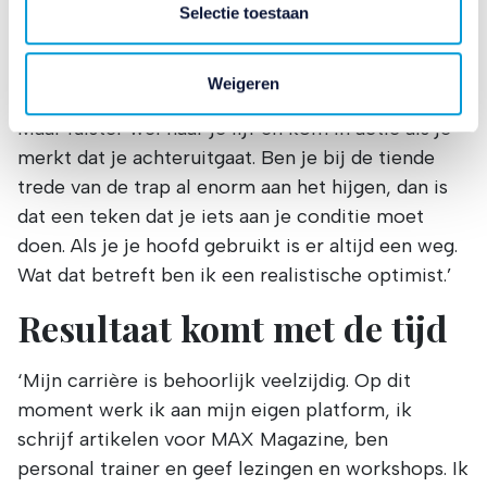
en mogelijk ook buiten onze website aan de hand van
Selectie toestaan
wel dat je altijd een keuze hebt. Dat geldt ook
unieke identificatoren, zoals uw IP-adres. Wij bouwen zo
voor je gezondheid. Een kraakje hier of een piepje
uw persoonlijke profiel op. Hiermee passen wij onze
daar hoort bij ouder worden.
Weigeren
website en communicatie aan op uw voorkeuren. Ook
kunnen wij zo gerichte advertenties laten zien op basis
Maar luister wel naar je lijf en kom in actie als je
van uw recente internetgedrag. Ook delen we mogelijk
merkt dat je achteruitgaat. Ben je bij de tiende
informatie over uw gebruik van onze site met onze
trede van de trap al enorm aan het hijgen, dan is
partners voor social media, adverteren en analyse. Deze
dat een teken dat je iets aan je conditie moet
partners kunnen deze gegevens combineren met andere
doen. Als je je hoofd gebruikt is er altijd een weg.
informatie die u aan ze heeft verstrekt of die ze hebben
verzameld op basis van uw gebruik van hun services.
Wat dat betreft ben ik een realistische optimist.’
Verandert u later van gedachten? U kunt uw voorkeuren
Resultaat komt met de tijd
aanpassen of uw toestemming intrekken door te klikken
op het blauwe icoontje linksonder.
Lees hierover meer in ons
privacybeleid
en
‘Mijn carrière is behoorlijk veelzijdig. Op dit
cookiebeleid
.
moment werk ik aan mijn eigen platform, ik
schrijf artikelen voor MAX Magazine, ben
personal trainer en geef lezingen en workshops. Ik