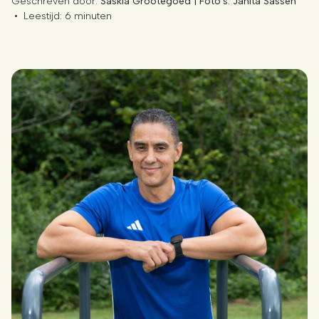
Geschreven door:
Saskia Grootegoed | Foto's: Janita Sassen
•
Leestijd:
6 minuten