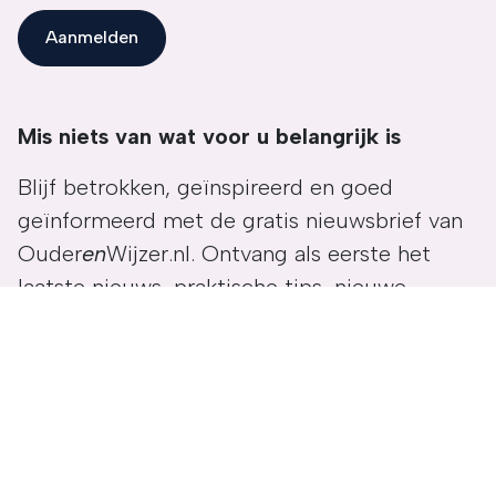
Aanmelden
Mis niets van wat voor u belangrijk is
Blijf betrokken, geïnspireerd en goed
geïnformeerd met de gratis nieuwsbrief van
Ouder
en
Wijzer.nl. Ontvang als eerste het
laatste nieuws, praktische tips, nieuwe
artikelen en uitnodigingen om mee te doen
en anderen te ontmoeten. Ontvang ook als
eerste onze puzzels en quizzen.
Schrijf u nu in en blijf actief meedenken én
meedoen. Aanmelden kost maar een paar