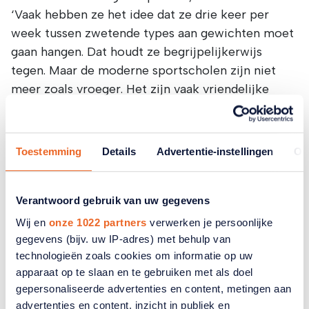
‘Vaak hebben ze het idee dat ze drie keer per
week tussen zwetende types aan gewichten moet
gaan hangen. Dat houdt ze begrijpelijkerwijs
tegen. Maar de moderne sportscholen zijn niet
meer zoals vroeger. Het zijn vaak vriendelijke
plekken met een koffiehoek waar je mensen uit
de buurt ontmoet.
Toestemming
Details
Advertentie-instellingen
Ov
Dat is ook wat we met Nederland in Beweging
proberen te doen. Het is laagdrempelig, leuk en
voor iedereen. Ik bereid me altijd intensief voor
Verantwoord gebruik van uw gegevens
op de opnames. Twaalf weken van tevoren begin
Wij en
onze 1022 partners
verwerken je persoonlijke
ik met een trainings- en voedingsprogramma dat
gegevens (bijv. uw IP-adres) met behulp van
ik voor mezelf heb ontworpen. Zo zorg ik ervoor
technologieën zoals cookies om informatie op uw
dat ik helemaal in vorm ben. Als ik het druk heb,
apparaat op te slaan en te gebruiken met als doel
sta ik soms al om zes uur ’s ochtends in de gym
gepersonaliseerde advertenties en content, metingen aan
om toch maar te kunnen trainen.
advertenties en content, inzicht in publiek en