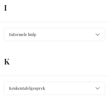
I
Informele hulp
K
Keukentafelgesprek