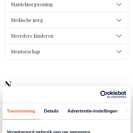
Mantelzorgwoning
Medische zorg
Meerdere kinderen
Mentorschap
N
Toestemming
Details
Advertentie-instellingen
Ov
Nalatenschap
Verantwoord gebruik van uw gegevens
Notaris