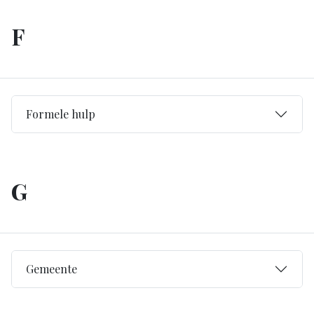
F
Formele hulp
G
Gemeente