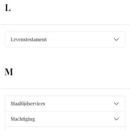
L
Levenstestament
M
Maaltijdservices
Machtiging