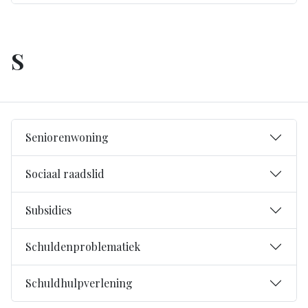
aanpassen of uw toestemming intrekken door te klikken
op het blauwe icoontje linksonder.
Lees hierover meer in ons
privacybeleid
en
S
cookiebeleid
.
Seniorenwoning
Sociaal raadslid
Subsidies
Schuldenproblematiek
Schuldhulpverlening