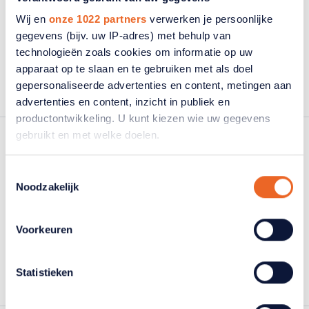
Wij en
onze 1022 partners
verwerken je persoonlijke
gegevens (bijv. uw IP-adres) met behulp van
technologieën zoals cookies om informatie op uw
O
apparaat op te slaan en te gebruiken met als doel
gepersonaliseerde advertenties en content, metingen aan
advertenties en content, inzicht in publiek en
productontwikkeling. U kunt kiezen wie uw gegevens
gebruikt en met welke doelen.
Onafhankelijke cliëntondersteuner
Als u het toestaat, willen we ook graag:
Toestemmingsselectie
Noodzakelijk
Informatie verzamelen over uw geografische
Ondersteuning
locatie, die tot een paar meter nauwkeurig kan zijn
Uw apparaat identificeren door het actief te
Voorkeuren
scannen op specifieke eigenschappen (fingerprinting)
P
Lees meer over hoe uw persoonlijke gegevens worden
Statistieken
verwerkt en stel uw voorkeuren in het
detailgedeelte
in.
U kunt uw toestemming op elk moment wijzigen of
intrekken in de Cookieverklaring.