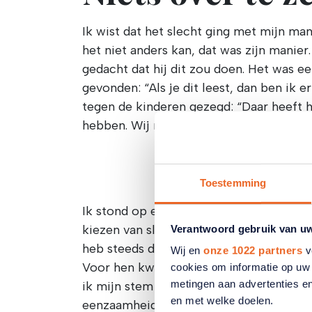
Ik wist dat het slecht ging met mijn ma
het niet anders kan, dat was zijn manier
gedacht dat hij dit zou doen. Het was ee
gevonden: “Als je dit leest, dan ben ik er
tegen de kinderen gezegd: “Daar heeft h
hebben. Wij moeten verder en iedereen 
Toestemming
Ik stond op een T-kruising. Rechtdoor k
kiezen van slachtofferschap of de kant o
Verantwoord gebruik van u
heb steeds de levenskracht gevoeld om v
Wij en
onze 1022 partners
v
Voor hen kwam ik mijn bed uit. Later, to
cookies om informatie op uw 
metingen aan advertenties en
ik mijn stem wel gebruikt vandaag? Voo
en met welke doelen.
eenzaamheid.