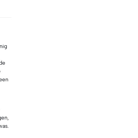
nig
 de
e
geen
e
gen,
was.