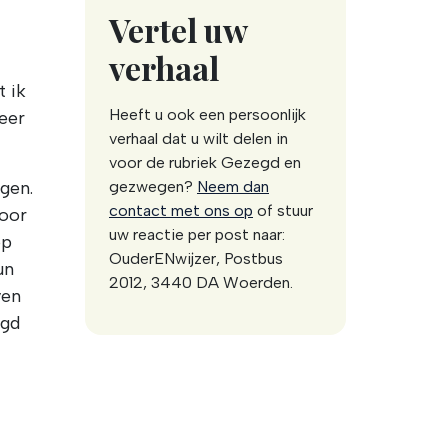
Vertel uw
verhaal
t ik
Heeft u ook een persoonlijk
meer
verhaal dat u wilt delen in
voor de rubriek Gezegd en
gezwegen?
Neem dan
gen.
contact met ons op
of stuur
voor
uw reactie per post naar:
op
OuderENwijzer, Postbus
un
2012, 3440 DA Woerden.
ven
agd