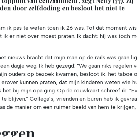
toppunt van eenzaamheid", zegt Nelly (77). Zij
eden door zelfdoding en besloot het niet te
am ik pas te weten toen ik 26 was. Tot dat moment wis
t ik er niet over moest praten. Ik dacht: hij was toch 
et nieuws bracht dat mijn man op de rails was gaan lig
een dagje weg. Ik heb gezegd: “We gaan niks regelen 
 mijn ouders op bezoek kwamen, besloot ik: het taboe 
we erover kunnen praten, dat mijn kinderen weten wie h
 het bij mijn opa ging. Op de rouwkaart schreef ik: “E
 te blijven.” Collega’s, vrienden en buren heb ik gevra
was de manier om een ruimer beeld van hem te krijgen,
zeggen