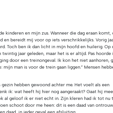
n de kinderen en mijn zus. Wanneer die dag eraan komt, 
 en bereidt mij voor op iets verschrikkelijks. Vorig ja
rd. Toch ben ik dan licht in mijn hoofd en huilerig. Op 
 twintig jaar geleden, maar het is er altijd. Pas hoorde 
ging door een treinongeval. Ik kon het niet aanhoren, 
top: mijn man is voor de trein gaan liggen.” Mensen hebb
ls gezin hebben gewoond achter me. Het voelt als een
denk ik: wat heeft hij hier nog aangeraakt? Gaat hij mee
ok al geloof ik er niet echt in. Zijn kleren had ik tot nu 
oen schoot door me heen: dit is een daad van ontrouw.
en daad, in ieder geval een afsluiting.