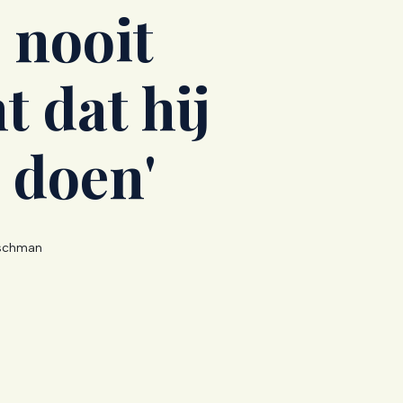
 nooit
t dat hij
u doen'
schman