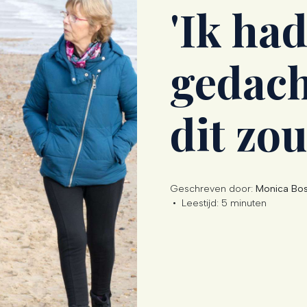
'Ik had
gedach
dit zo
Geschreven door:
Monica Bo
•
Leestijd:
5 minuten