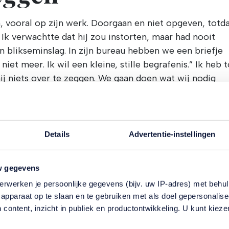
n, vooral op zijn werk. Doorgaan en niet opgeven, totd
. Ik verwachtte dat hij zou instorten, maar had nooit
n blikseminslag. In zijn bureau hebben we een briefje
 niet meer. Ik wil een kleine, stille begrafenis.” Ik heb 
ij niets over te zeggen. We gaan doen wat wij nodig
mag weten wat er gebeurd is.”
Details
Advertentie-instellingen
on niet meer, die weg was afgesneden. Ik kon de kant
m er zelf iets van te maken. Ik koos voor het laatste 
w gegevens
erder te gaan. Dat ik kinderen had, was levensreddend
erwerken je persoonlijke gegevens (bijv. uw IP-adres) met behul
en de kinderen de deur uit waren, dacht ik ’s avonds: 
apparaat op te slaan en te gebruiken met als doel gepersonalise
 content, inzicht in publiek en productontwikkeling. U kunt kiez
r mij was mijn stem niet gebruiken het toppunt van